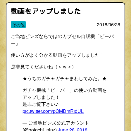
動画をアップしました
2018/06/28
その他
ご当地ピンズならではのカプセル自販機「ビーバ
ー」
使い方がよく分かる動画をアップしました！
是非見てくださいね（＞ｗ＜）
★うちのガチャガチャまわしてみた。★
ガチャ機械「ビーバー」の使い方動画を
アップしました！
是非ご覧下さい♪
pic.twitter.com/pOMDmRidUL
— ご当地ピンズ公式アカウント
(@gotochi_pinz)
June 28, 2018