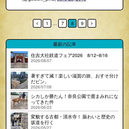
1
…
7
8
9
最新の記事
住吉大社鉄道フェア2026 8/12~8/16
2026/08/07
暑すぎて滅！楽しい滋賀の旅、おすそ分け
だピン。
2026/07/08
シカしか勝たん！奈良公園で鹿まみれにな
ってきた件
2026/06/23
変貌する古都・清水寺！ 賑わいと歴史の
坂道を行く
2026/05/27