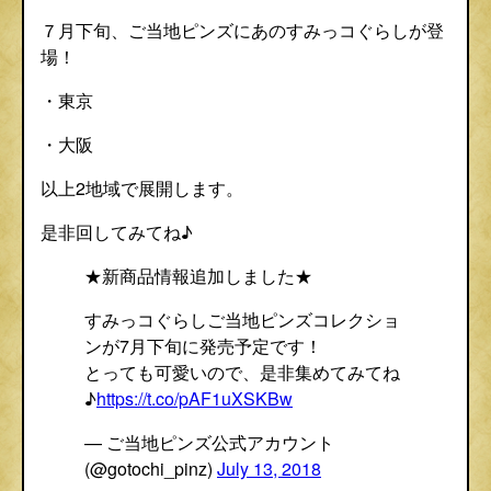
７月下旬、ご当地ピンズにあのすみっコぐらしが登
場！
・東京
・大阪
以上2地域で展開します。
是非回してみてね♪
★新商品情報追加しました★
すみっコぐらしご当地ピンズコレクショ
ンが7月下旬に発売予定です！
とっても可愛いので、是非集めてみてね
♪
https://t.co/pAF1uXSKBw
— ご当地ピンズ公式アカウント
(@gotochi_pinz)
July 13, 2018