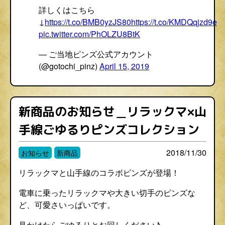
詳しくはこちら
↓
https://t.co/BMB0yzJS80
https://t.co/KMDQqjzd9e
pic.twitter.com/PhOLZU8BtK
— ご当地ピンズ公式アカウント
(@gotochi_pinz)
April 15, 2019
新商品のお知らせ＿リラックマ×山
手線ごゆるりピンズコレクション
2018/11/30
お知らせ
新商品
リラックマと山手線のコラボピンズが登場！
電車に乗ったリラックマや大きい切手のピンズな
ど、可愛さいっぱいです。
見かけたらごゆるりとお回しください♪