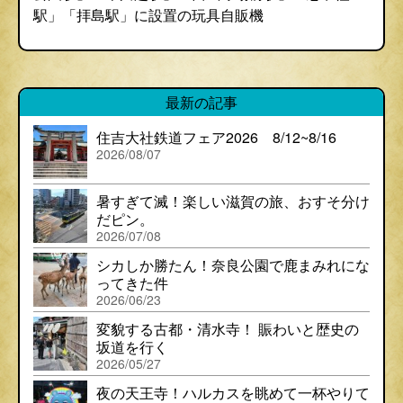
駅」「拝島駅」に設置の玩具自販機
最新の記事
住吉大社鉄道フェア2026 8/12~8/16
2026/08/07
暑すぎて滅！楽しい滋賀の旅、おすそ分け
だピン。
2026/07/08
シカしか勝たん！奈良公園で鹿まみれにな
ってきた件
2026/06/23
変貌する古都・清水寺！ 賑わいと歴史の
坂道を行く
2026/05/27
夜の天王寺！ハルカスを眺めて一杯やりて