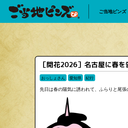
ご当地ピンズ
［開花2026］名古屋に春を告
おっしょさん
愛知県
紀行
先日は春の陽気に誘われて、ふらりと尾張