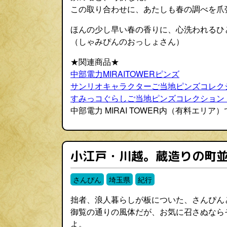
この取り合わせに、あたしも春の調べを爪
ほんの少し早い春の香りに、心洗われるひ
（しゃみぴんのおっしょさん）
★関連商品★
中部電力MIRAITOWERピンズ
サンリオキャラクターご当地ピンズコレク
すみっコぐらしご当地ピンズコレクション
中部電力 MIRAI TOWER内（有料エリア
小江戸・川越。蔵造りの町
さんぴん
埼玉県
紀行
拙者、浪人暮らしが板についた、さんぴん
御覧の通りの風体だが、お気に召さぬなら
よ。