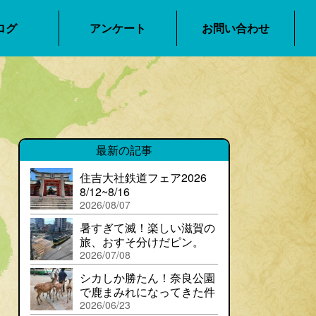
ログ
アンケート
お問い合わせ
最新の記事
住吉大社鉄道フェア2026
8/12~8/16
2026/08/07
暑すぎて滅！楽しい滋賀の
旅、おすそ分けだピン。
2026/07/08
シカしか勝たん！奈良公園
で鹿まみれになってきた件
2026/06/23