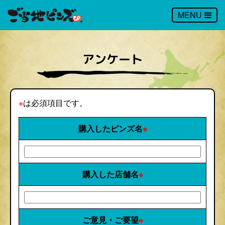
MENU
アンケート
※
は必須項目です。
購入したピンズ名
※
購入した店舗名
※
ご意見・ご要望
※