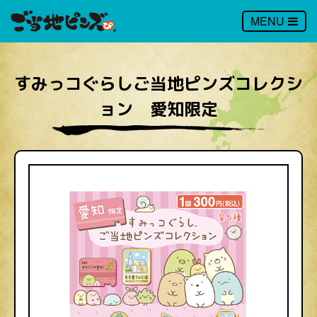
MENU
すみっコぐらしご当地ピンズコレクシ
ョン 愛知限定