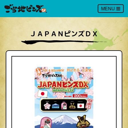
MENU
ＪＡＰＡＮピンズＤＸ