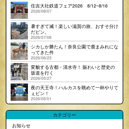
住吉大社鉄道フェア2026 8/12~8/16
2026/08/07
暑すぎて滅！楽しい滋賀の旅、おすそ分け
だピン。
2026/07/08
シカしか勝たん！奈良公園で鹿まみれにな
ってきた件
2026/06/23
変貌する古都・清水寺！ 賑わいと歴史の
坂道を行く
2026/05/27
夜の天王寺！ハルカスを眺めて一杯やりて
ぇピン！
2026/05/01
カテゴリー
お知らせ