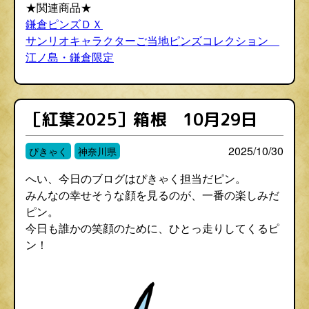
★関連商品★
鎌倉ピンズＤＸ
サンリオキャラクターご当地ピンズコレクション
江ノ島・鎌倉限定
［紅葉2025］箱根 10月29日
2025/10/30
ぴきゃく
神奈川県
へい、今日のブログはぴきゃく担当だピン。
みんなの幸せそうな顔を見るのが、一番の楽しみだ
ピン。
今日も誰かの笑顔のために、ひとっ走りしてくるピ
ン！