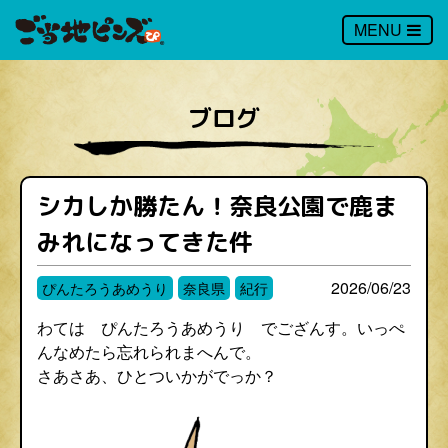
MENU
ブログ
シカしか勝たん！奈良公園で鹿ま
みれになってきた件
2026/06/23
ぴんたろうあめうり
奈良県
紀行
わては ぴんたろうあめうり でござんす。いっぺ
んなめたら忘れられまへんで。
さあさあ、ひとついかがでっか？