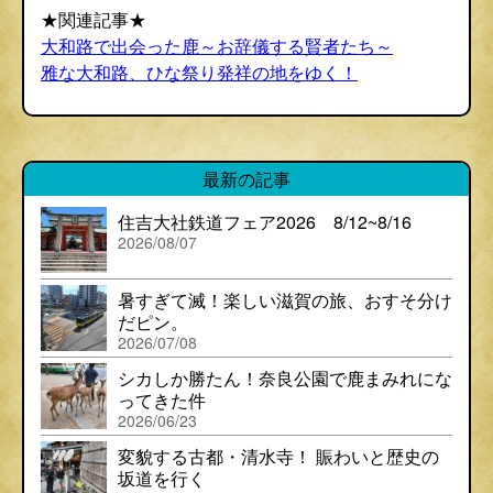
★関連記事★
大和路で出会った鹿～お辞儀する賢者たち～
雅な大和路、ひな祭り発祥の地をゆく！
最新の記事
住吉大社鉄道フェア2026 8/12~8/16
2026/08/07
暑すぎて滅！楽しい滋賀の旅、おすそ分け
だピン。
2026/07/08
シカしか勝たん！奈良公園で鹿まみれにな
ってきた件
2026/06/23
変貌する古都・清水寺！ 賑わいと歴史の
坂道を行く